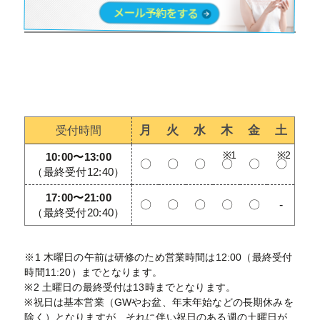
月
火
水
木
金
土
受付時間
10:00〜13:00
〇
〇
〇
〇
〇
〇
（最終受付12:40）
17:00〜21:00
〇
〇
〇
〇
〇
-
（最終受付20:40）
※1 木曜日の午前は研修のため営業時間は12:00（最終受付
時間11:20）までとなります。
※2 土曜日の最終受付は13時までとなります。
※祝日は基本営業（GWやお盆、年末年始などの長期休みを
除く）となりますが、それに伴い祝日のある週の土曜日が