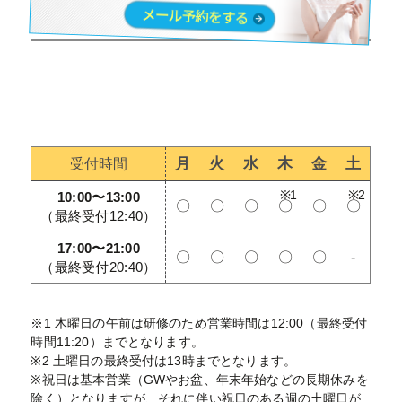
月
火
水
木
金
土
受付時間
10:00〜13:00
〇
〇
〇
〇
〇
〇
（最終受付12:40）
17:00〜21:00
〇
〇
〇
〇
〇
-
（最終受付20:40）
※1 木曜日の午前は研修のため営業時間は12:00（最終受付
時間11:20）までとなります。
※2 土曜日の最終受付は13時までとなります。
※祝日は基本営業（GWやお盆、年末年始などの長期休みを
除く）となりますが、それに伴い祝日のある週の土曜日が