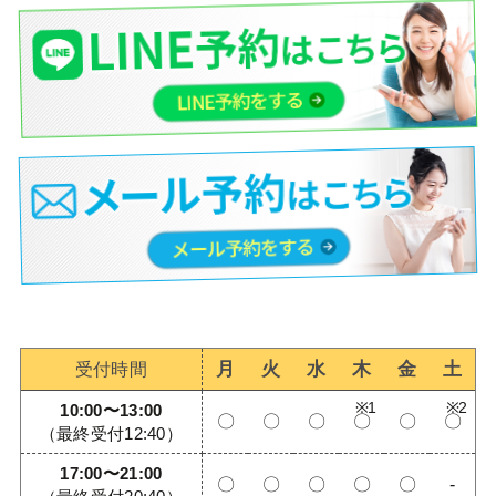
月
火
水
木
金
土
受付時間
10:00〜13:00
〇
〇
〇
〇
〇
〇
（最終受付12:40）
17:00〜21:00
〇
〇
〇
〇
〇
-