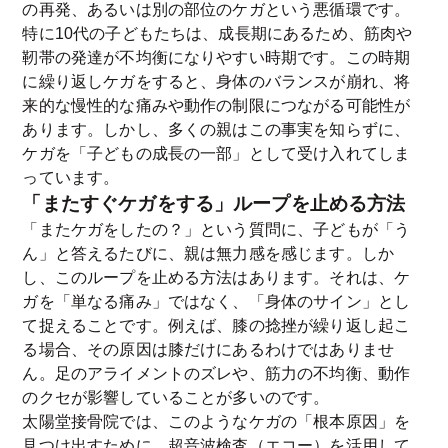
の再発、あるいは別の部位のケガという悪循環です。
特に10代の子どもたちは、成長期にあるため、筋肉や
靭帯の発達が不均衡になりやすい時期です。この時期
に繰り返しケガをすると、身体のバランスが崩れ、将
来的な慢性的な痛みや動作の制限につながる可能性が
あります。しかし、多くの親はこの事実を知らずに、
ケガを「子どもの成長の一部」として受け入れてしま
っています。
「またすぐケガをする」ループを止める方法
「またケガをしたの？」という質問に、子どもが「う
ん」と答えるたびに、親は無力感を感じます。しか
し、このループを止める方法はあります。それは、ケ
ガを「単なる痛み」ではなく、「身体のサイン」とし
て捉えることです。例えば、膝の捻挫が繰り返し起こ
る場合、その原因は膝だけにあるわけではありませ
ん。足のアライメントのズレや、筋力の不均衡、動作
のクセが影響していることが多いのです。
太陽堂接骨院では、このようなケガの「根本原因」を
見つけ出すために、超音波検査（エコー）を活用して